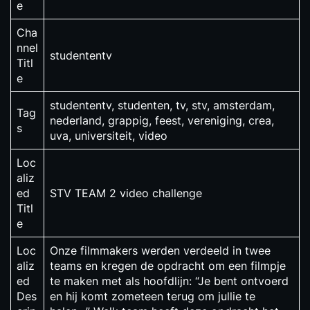
e
Cha
nnel
studententv
Titl
e
studententv, studenten, tv, stv, amsterdam,
Tag
nederland, grappig, feest, vereniging, crea,
s
uva, universiteit, video
Loc
aliz
ed
STV TEAM 2 video challenge
Titl
e
Loc
Onze filmmakers werden verdeeld in twee
aliz
teams en kregen de opdracht om een filmpje
ed
te maken met als hoofdlijn: “Je bent ontvoerd
Des
en hij komt zometeen terug om jullie te