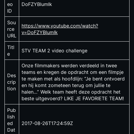
eo
DoFZYBlumIk
ID
Sou
https://www.youtube.com/watch?
rce
v=DoFZYBlumIk
URL
Titl
STV TEAM 2 video challenge
e
Onze filmmakers werden verdeeld in twee
teams en kregen de opdracht om een filmpje
Des
te maken met als hoofdlijn: “Je bent ontvoerd
crip
en hij komt zometeen terug om jullie te
tion
halen…” Welk team heeft deze opdracht het
beste uitgevoerd? LIKE JE FAVORIETE TEAM!
Pub
lish
ed
2017-08-26T17:24:59Z
Dat