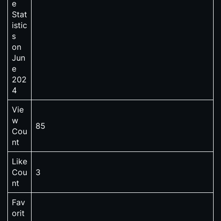
e
Stat
istic
s
on
Jun
e
202
4
Vie
w
85
Cou
nt
Like
Cou
3
nt
Fav
orit