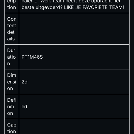
crip
halen…” Welk team heeft deze opdracht het
tion
beste uitgevoerd? LIKE JE FAVORIETE TEAM!
Con
tent
det
ails
Dur
atio
PT1M46S
n
Dim
ensi
2d
on
Defi
niti
hd
on
Cap
tion