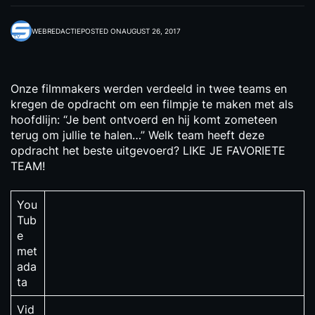
WEBREDACTIE
POSTED ON
AUGUST 26, 2017
Onze filmmakers werden verdeeld in twee teams en
kregen de opdracht om een filmpje te maken met als
hoofdlijn: “Je bent ontvoerd en hij komt zometeen
terug om jullie te halen…” Welk team heeft deze
opdracht het beste uitgevoerd? LIKE JE FAVORIETE
TEAM!
You
Tub
e
met
ada
ta
Vid