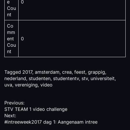
e
0
Cou
nt
Co
mm
ent
0
Cou
nt
Tagged
2017
,
amsterdam
,
crea
,
feest
,
grappig
,
nederland
,
studenten
,
studententv
,
stv
,
universiteit
,
uva
,
vereniging
,
video
P
Previous:
STV TEAM 1 video challenge
o
Next:
s
#intreeweek2017 dag 1: Aangenaam intree