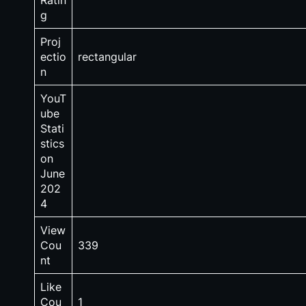
Ratin
g
Proj
ectio
rectangular
n
YouT
ube
Stati
stics
on
June
202
4
View
Cou
339
nt
Like
Cou
1