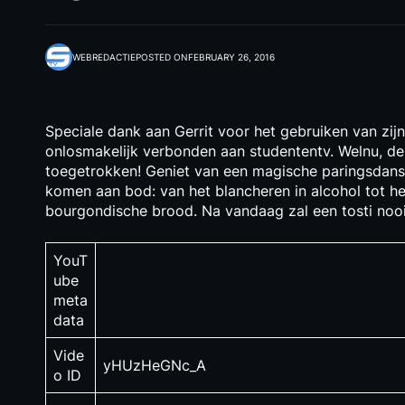
WEBREDACTIE
POSTED ON
FEBRUARY 26, 2016
Speciale dank aan Gerrit voor het gebruiken van zi
onlosmakelijk verbonden aan studententv. Welnu, d
toegetrokken! Geniet van een magische paringsdans 
komen aan bod: van het blancheren in alcohol tot h
bourgondische brood. Na vandaag zal een tosti nooit 
YouT
ube
meta
data
Vide
yHUzHeGNc_A
o ID