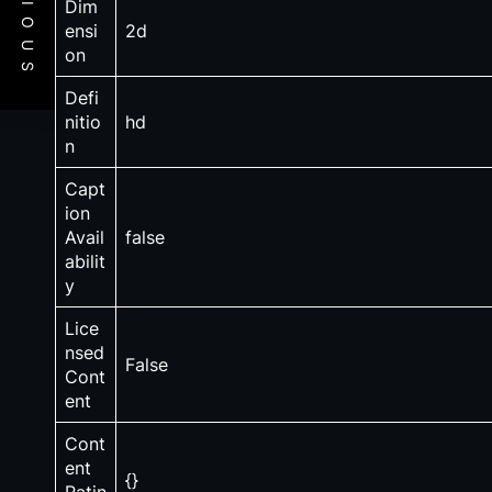
PREVIOUS
Dim
ensi
2d
on
Defi
nitio
hd
n
Capt
ion
Avail
false
abilit
y
Lice
nsed
False
Cont
ent
Cont
ent
{}