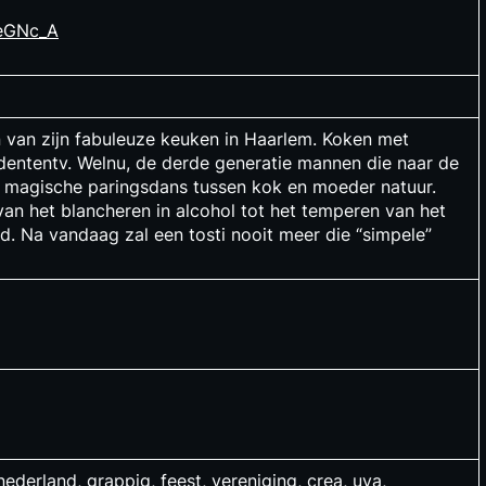
eGNc_A
n van zijn fabuleuze keuken in Haarlem. Koken met
dententv. Welnu, de derde generatie mannen die naar de
 magische paringsdans tussen kok en moeder natuur.
an het blancheren in alcohol tot het temperen van het
. Na vandaag zal een tosti nooit meer die “simpele”
ederland, grappig, feest, vereniging, crea, uva,