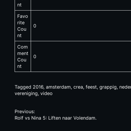
nt
Favo
rite
0
Cou
nt
Com
ment
0
Cou
nt
Tagged
2016
,
amsterdam
,
crea
,
feest
,
grappig
,
nede
vereniging
,
video
P
Previous:
Rolf vs Nina 5: Liften naar Volendam.
o