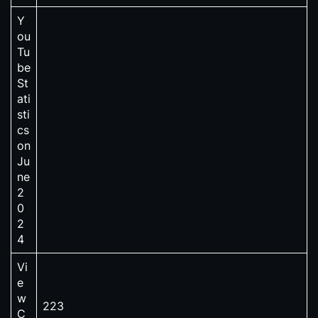
Y
ou
Tu
be
St
ati
sti
cs
on
Ju
ne
2
0
2
4
Vi
e
w
223
C