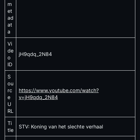
m
et
ad
at
a
Vi
de
jH9qdq_2N84
o
ID
S
ou
rc
https://www.youtube.com/watch?
e
v=jH9qdq_2N84
U
RL
Ti
STV: Koning van het slechte verhaal
tle