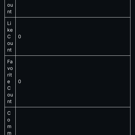
ou
nt
Li
ke
C
0
ou
nt
Fa
vo
rit
e
0
C
ou
nt
C
o
m
m