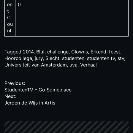
en
0
t
C
ou
nt
Tagged
2014
,
Bluf
,
challenge
,
Clowns
,
Erkend
,
feest
,
Hoorcollege
,
jury
,
Slecht
,
studenten
,
studenten tv
,
stv
,
Universiteit van Amsterdam
,
uva
,
Verhaal
P
Previous:
StudentenTV – Go Someplace
o
Next:
s
Jeroen de Wijs in Artis
t
n