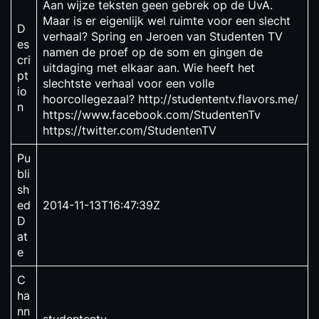
Aan wijze teksten geen gebrek op de UvA.
Maar is er eigenlijk wel ruimte voor een slecht
D
verhaal? Spring en Jeroen van Studenten TV
es
namen de proef op de som en gingen de
cri
uitdaging met elkaar aan. Wie heeft het
pt
slechtste verhaal voor een volle
io
hoorcollegezaal? http://studententv.flavors.me/
n
https://www.facebook.com/StudentenTv
https://twitter.com/StudentenTV
Pu
bli
sh
ed
2014-11-13T16:47:39Z
D
at
e
C
ha
nn