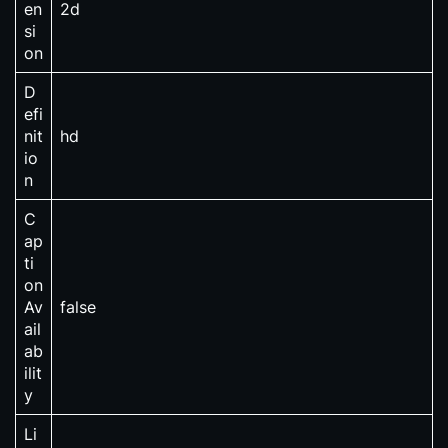
en
2d
si
on
D
efi
nit
hd
io
n
C
ap
ti
on
Av
false
ail
ab
ilit
y
Li