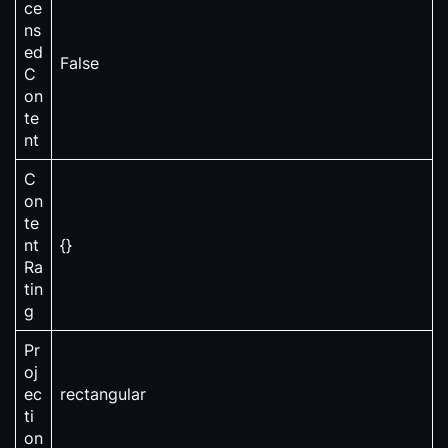
ce
ns
ed
False
C
on
te
nt
C
on
te
nt
{}
Ra
tin
g
Pr
oj
ec
rectangular
ti
on