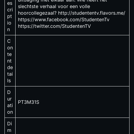
es
slechtste verhaal voor een volle
cri
hoorcollegezaal? http://studententv.flavors.me/
pt
https://www.facebook.com/StudentenTv
io
https://twitter.com/StudentenTV
n
C
on
te
nt
de
tai
ls
D
ur
PT3M31S
ati
on
Di
m