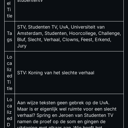
studententv
el
Ti
tle
STV, Studenten TV, UvA, Universiteit van
Ta
Amsterdam, Studenten, Hoorcollege, Challenge,
gs
Bluf, Slecht, Verhaal, Clowns, Feest, Erkend,
Jury
Lo
ca
liz
STV: Koning van het slechte verhaal
ed
Ti
tle
Lo
Aan wijze teksten geen gebrek op de UvA.
ca
Maar is er eigenlijk wel ruimte voor een slecht
liz
verhaal? Spring en Jeroen van Studenten TV
ed
namen de proef op de som en gingen de
D
uitdaging met elkaar aan. Wie heeft het