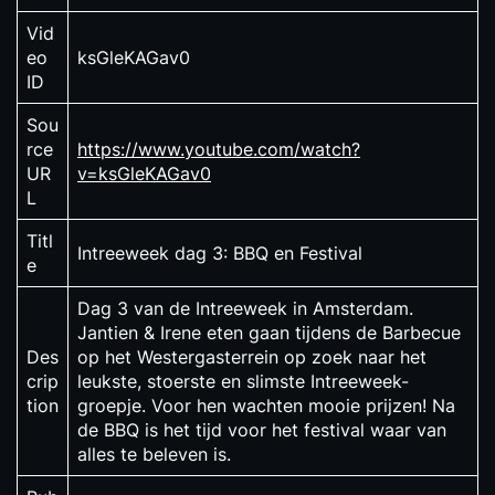
Vid
eo
ksGleKAGav0
ID
Sou
rce
https://www.youtube.com/watch?
UR
v=ksGleKAGav0
L
Titl
Intreeweek dag 3: BBQ en Festival
e
Dag 3 van de Intreeweek in Amsterdam.
Jantien & Irene eten gaan tijdens de Barbecue
Des
op het Westergasterrein op zoek naar het
crip
leukste, stoerste en slimste Intreeweek-
tion
groepje. Voor hen wachten mooie prijzen! Na
de BBQ is het tijd voor het festival waar van
alles te beleven is.