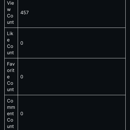
Vie
w
457
Co
unt
Lik
e
0
Co
unt
Fav
orit
e
0
Co
unt
Co
mm
ent
0
Co
unt