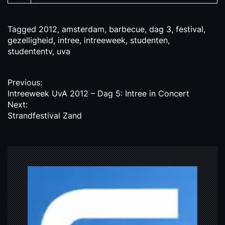
Tagged
2012
,
amsterdam
,
barbecue
,
dag 3
,
festival
,
gezelligheid
,
intree
,
intreeweek
,
studenten
,
studententv
,
uva
P
Previous:
Intreeweek UvA 2012 – Dag 5: Intree in Concert
o
Next:
s
Strandfestival Zand
t
n
a
v
i
g