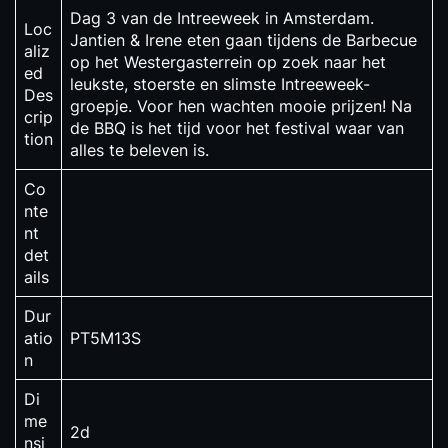
Dag 3 van de Intreeweek in Amsterdam.
Loc
Jantien & Irene eten gaan tijdens de Barbecue
aliz
op het Westergasterrein op zoek naar het
ed
leukste, stoerste en slimste Intreeweek-
Des
groepje. Voor hen wachten mooie prijzen! Na
crip
de BBQ is het tijd voor het festival waar van
tion
alles te beleven is.
Co
nte
nt
det
ails
Dur
atio
PT5M13S
n
Di
me
2d
nsi