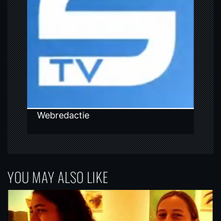
a
t
i
o
n
Webredactie
YOU MAY ALSO LIKE