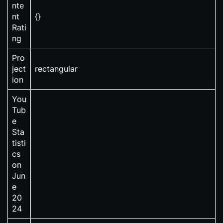
nte
nt
{}
Rati
ng
Pro
ject
rectangular
ion
You
Tub
e
Sta
tisti
cs
on
Jun
e
20
24