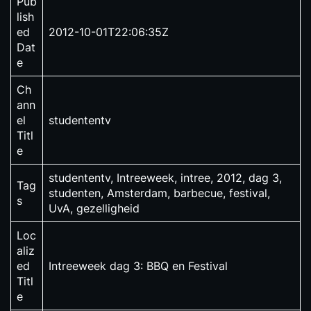
Pub
lish
ed
2012-10-01T22:06:35Z
Dat
e
Ch
ann
el
studententv
Titl
e
studententv, Intreeweek, intree, 2012, dag 3,
Tag
studenten, Amsterdam, barbecue, festival,
s
UvA, gezelligheid
Loc
aliz
ed
Intreeweek dag 3: BBQ en Festival
Titl
e