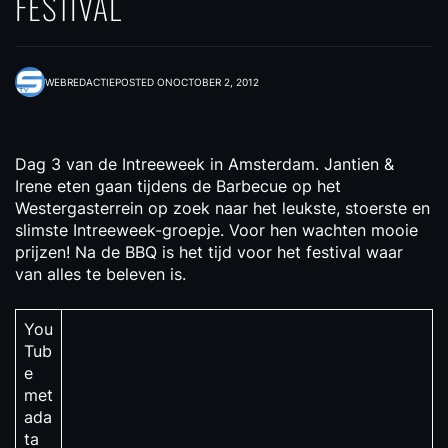
FESTIVAL
WEBREDACTIE
POSTED ON
OCTOBER 2, 2012
Dag 3 van de Intreeweek in Amsterdam. Jantien &
Irene eten gaan tijdens de Barbecue op het
Westergasterrein op zoek naar het leukste, stoerste en
slimste Intreeweek-groepje. Voor hen wachten mooie
prijzen! Na de BBQ is het tijd voor het festival waar
van alles te beleven is.
You
Tub
e
met
ada
ta