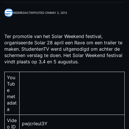
WEBREDACTIE
POSTED ON
MAY 2, 2012
Ter promotie van het Solar Weekend festival,
organiseerde Solar 28 april een Rave om een trailer te
maken. StudentenTV werd uitgenodigd om achter de
schermen verslag te doen. Het Solar Weekend festival
vindt plaats op 3,4 en 5 augustus.
You
Tub
e
met
adat
a
Vide
pwjcrleul3Y
o ID