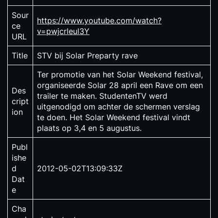
Sour
https://www.youtube.com/watch?
ce
v=pwjcrleul3Y
URL
Title
STV bij Solar Preparty rave
Ter promotie van het Solar Weekend festival,
organiseerde Solar 28 april een Rave om een
Des
trailer te maken. StudentenTV werd
cript
uitgenodigd om achter de schermen verslag
ion
te doen. Het Solar Weekend festival vindt
plaats op 3,4 en 5 augustus.
Publ
ishe
d
2012-05-02T13:09:33Z
Dat
e
Cha