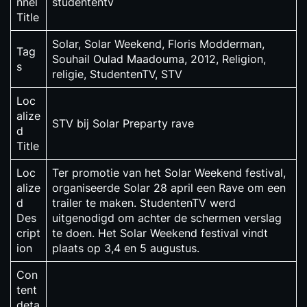
nnel
studententv
Title
Solar, Solar Weekend, Floris Modderman,
Tag
Souhail Oulad Maadouma, 2012, Religion,
s
religie, StudentenTV, STV
Loc
alize
STV bij Solar Preparty rave
d
Title
Loc
Ter promotie van het Solar Weekend festival,
alize
organiseerde Solar 28 april een Rave om een
d
trailer te maken. StudentenTV werd
Des
uitgenodigd om achter de schermen verslag
cript
te doen. Het Solar Weekend festival vindt
ion
plaats op 3,4 en 5 augustus.
Con
tent
deta