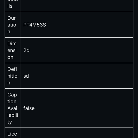
ils
Dur
atio
PT4M53S
n
Dim
ensi
2d
on
Defi
nitio
sd
n
Cap
tion
Avai
false
labili
ty
Lice