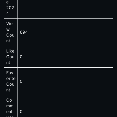
e
202
4
Vie
w
694
Cou
nt
Like
Cou
0
nt
Fav
orite
0
Cou
nt
Co
mm
ent
0