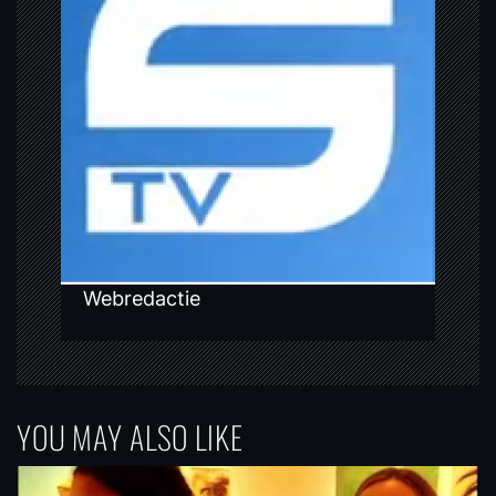
g
a
t
i
o
n
Webredactie
YOU MAY ALSO LIKE