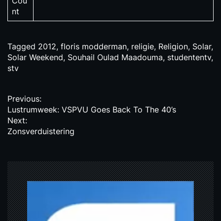
Cou
nt
Tagged
2012
,
floris modderman
,
religie
,
Religion
,
Solar
,
Solar Weekend
,
Souhail Oulad Maadouma
,
studententv
,
stv
P
Previous:
Lustrumweek: VSPVU Goes Back To The 40’s
o
Next:
s
Zonsverduistering
t
n
a
v
i