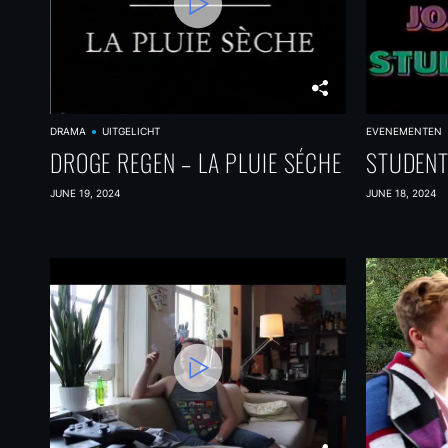
i
g
a
t
DRAMA
UITGELICHT
EVENEMENTEN
i
DROGE REGEN – LA PLUIE SÉCHE
STUDENT
o
JUNE 19, 2024
JUNE 18, 2024
n