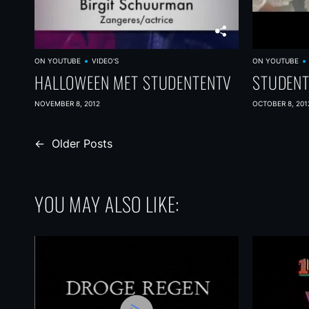
ON YOUTUBE
VIDEO'S
ON YOUTUBE
HALLOWEEN MET STUDENTENTV
STUDENT
NOVEMBER 8, 2012
OCTOBER 8, 201
P
←
Older Posts
o
s
YOU MAY ALSO LIKE:
t
s
n
a
v