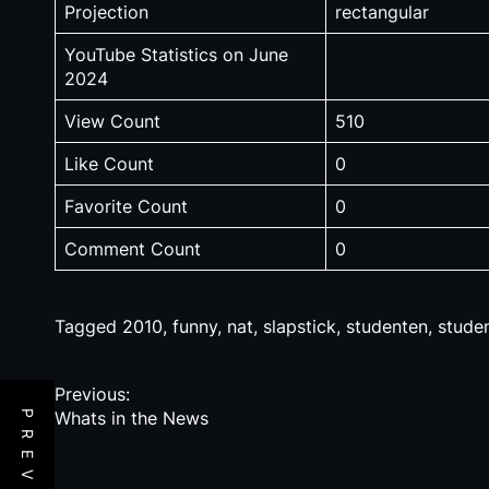
Projection
rectangular
YouTube Statistics on June
2024
View Count
510
Like Count
0
Favorite Count
0
Comment Count
0
Tagged
2010
,
funny
,
nat
,
slapstick
,
studenten
,
stude
P
Previous:
Whats in the News
o
s