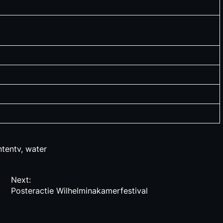
ntentv
,
water
Next:
Posteractie Wilhelminakamerfestival