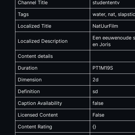
Channel Title
studententv
Tags
water, nat, slapsti
Localized Title
NatUurFilm
Een eeuwenoude slap
Localized Description
en Joris
Content details
Duration
PT1M19S
Dimension
2d
Definition
sd
Caption Availability
false
Licensed Content
False
Content Rating
{}