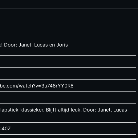
k! Door: Janet, Lucas en Joris
tube.com/watch?v=3u748rYY0R8
stick-klassieker. Blijft altijd leuk! Door: Janet, Lucas
:40Z