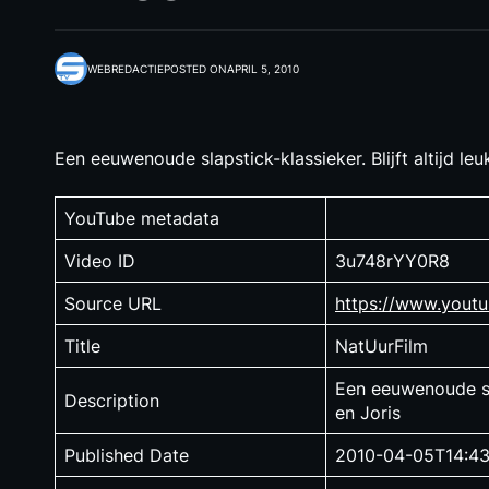
WEBREDACTIE
POSTED ON
APRIL 5, 2010
Een eeuwenoude slapstick-klassieker. Blijft altijd leu
YouTube metadata
Video ID
3u748rYY0R8
Source URL
https://www.you
Title
NatUurFilm
Een eeuwenoude slap
Description
en Joris
Published Date
2010-04-05T14:43