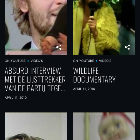
ON YOUTUBE
VIDEO'S
ON YOUTUBE
VIDEO'S
ABSURD INTERVIEW
WILDLIFE
MET DE LIJSTTREKKER
DOCUMENTARY
VAN DE PARTIJ TEGEN
APRIL 11, 2010
SEKS EN LIEFDE
APRIL 11, 2010