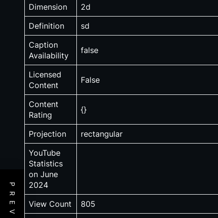
Dimension
2d
Definition
sd
Caption
false
Availability
Licensed
False
Content
Content
{}
Rating
Projection
rectangular
YouTube
Statistics
on June
2024
View Count
805