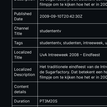
filmpje om te kijken hoe het er in 20
Published
2009-09-10T20:42:30Z
Date
Channel
studententv
Title
Tags
studententv, studenten, intreeweek, 
Localized
UvA Intreeweek 2008 – Eindfeest
Title
Het traditionele eindfeest van de I
Localized
de Sugarfactory. Dat betekent een ho
Description
filmpje om te kijken hoe het er in 20
Content
details
Duration
PT3M20S