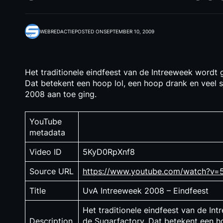
WEBREDACTIE
POSTED ON
SEPTEMBER 10, 2009
Het traditionele eindfeest van de Intreeweek wordt
Dat betekent een hoop lol, een hoop drank en veel sja
2008 aan toe ging.
YouTube
metadata
Video ID
5KyD0RpXnf8
Source URL
https://www.youtube.com/watch?v
Title
UvA Intreeweek 2008 – Eindfeest
Het traditionele eindfeest van de I
Description
de Sugarfactory. Dat betekent een ho