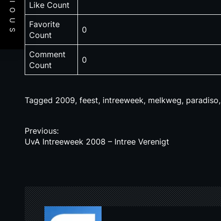
PREVIOUS
Like Count
Favorite
0
Count
Comment
0
Count
Tagged
2009
,
feest
,
intreeweek
,
melkweg
,
paradiso
P
Previous:
UvA Intreeweek 2008 – Intree Verenigt
o
s
t
n
a