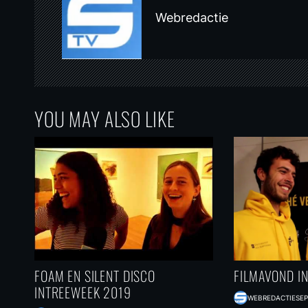
v
Webredactie
i
g
a
t
YOU MAY ALSO LIKE
i
o
n
FOAM EN SILENT DISCO
FILMAVOND I
INTREEWEEK 2019
WEBREDACTIE
SEP