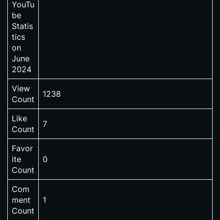
YouTu
be
Statis
tics
on
June
2024
View
1238
Count
Like
7
Count
Favor
ite
0
Count
Com
ment
1
Count