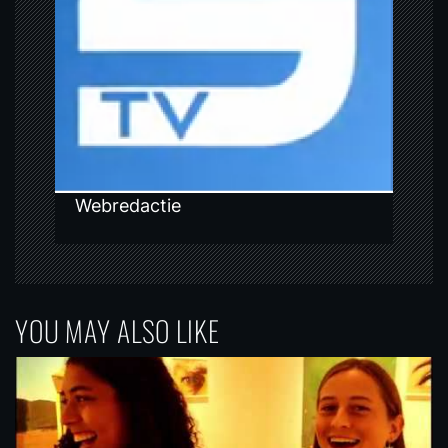
t
i
o
n
Webredactie
YOU MAY ALSO LIKE