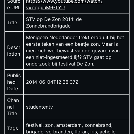
Sourc
https://www.youtube.com/watch?
e URL
v=oqguuM6-TYU
STV op De Zon 2014: de
Title
Zonnebrandbrigade
Menigeen Nederlander trekt erop uit bij het
eerste teken van een beetje zon. Maar is
Descr
men zich wel bewust van de gevaren van
iption
een niet-ingesmeerd lijf? STV gaat op
onderzoek bij festival De Zon.
Publis
hed
2014-06-04T12:38:37Z
Date
Chan
nel
studententv
Title
festival, zon, amsterdam, zonnebrand,
Tags
brigade, verbranden, floran, iris, achelle