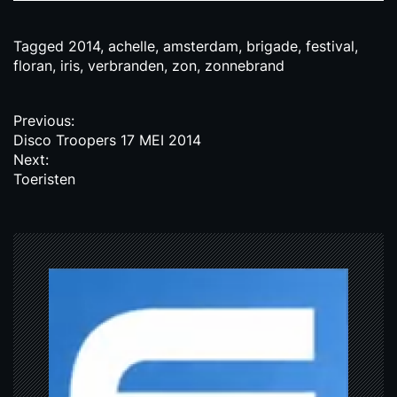
Tagged
2014
,
achelle
,
amsterdam
,
brigade
,
festival
,
floran
,
iris
,
verbranden
,
zon
,
zonnebrand
P
Previous:
Disco Troopers 17 MEI 2014
o
Next:
s
Toeristen
t
n
a
v
i
g
a