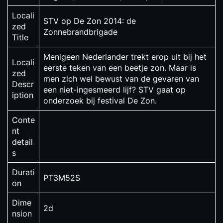
Locali
STV op De Zon 2014: de
zed
Zonnebrandbrigade
Title
Menigeen Nederlander trekt erop uit bij het
Locali
eerste teken van een beetje zon. Maar is
zed
men zich wel bewust van de gevaren van
Descr
een niet-ingesmeerd lijf? STV gaat op
iption
onderzoek bij festival De Zon.
Conte
nt
detail
s
Durati
PT3M52S
on
Dime
2d
nsion