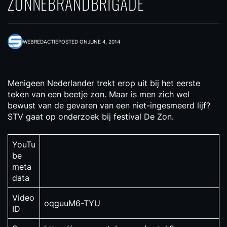
ZONNEBRANDBRIGADE
WEBREDACTIE
POSTED ON
JUNE 4, 2014
Menigeen Nederlander trekt erop uit bij het eerste
teken van een beetje zon. Maar is men zich wel
bewust van de gevaren van een niet-ingesmeerd lijf?
STV gaat op onderzoek bij festival De Zon.
YouTu
be
meta
data
Video
oqguuM6-TYU
ID