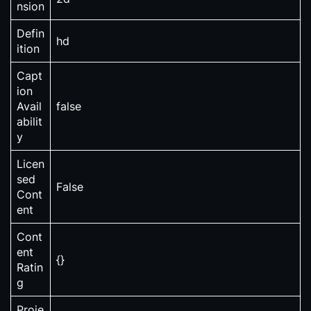
nsion
Defin
hd
ition
Capt
ion
Avail
false
abilit
y
Licen
sed
False
Cont
ent
Cont
ent
{}
Ratin
g
Proje