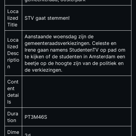
Loca
lized
STV gaat stemmen!
Title
Aanstaande woensdag zijn de
Loca
gemeenteraadsverkiezingen. Celeste en
lized
Irene gaan namens StudentenTV op pad om
Desc
te kijken of de studenten in Amsterdam een
riptio
beetje op de hoogte zijn van de politiek en
n
de verkiezingen.
Cont
ent
detai
ls
Dura
PT3M46S
tion
Dime
2d