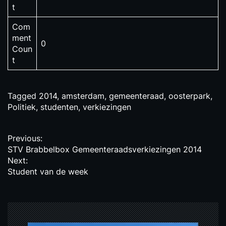
t
Com
ment
0
Coun
t
Tagged
2014
,
amsterdam
,
gemeenteraad
,
oosterpark
,
Politiek
,
studenten
,
verkiezingen
P
Previous:
STV Brabbelbox Gemeenteraadsverkiezingen 2014
o
Next:
s
Student van de week
t
n
a