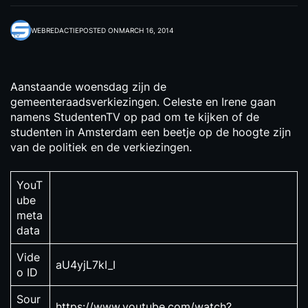
WEBREDACTIE
POSTED ON
MARCH 16, 2014
Aanstaande woensdag zijn de
gemeenteraadsverkiezingen. Celeste en Irene gaan
namens StudentenTV op pad om te kijken of de
studenten in Amsterdam een beetje op de hoogte zijn
van de politiek en de verkiezingen.
YouT
ube
meta
data
Vide
aU4yjL7kI_I
o ID
Sour
https://www.youtube.com/watch?