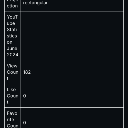
rectangular
ction
YouT
ube
Stati
stics
on
June
2024
View
Coun
182
t
Like
Coun
0
t
Favo
rite
0
Coun