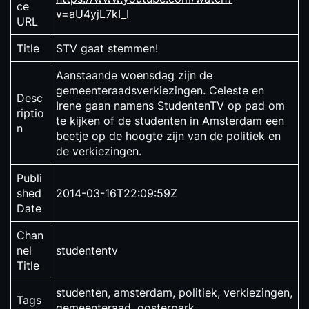
ce
v=aU4yjL7kI_I
URL
Title
STV gaat stemmen!
Aanstaande woensdag zijn de
gemeenteraadsverkiezingen. Celeste en
Desc
Irene gaan namens StudentenTV op pad om
riptio
te kijken of de studenten in Amsterdam een
n
beetje op de hoogte zijn van de politiek en
de verkiezingen.
Publi
shed
2014-03-16T22:09:59Z
Date
Chan
nel
studententv
Title
studenten, amsterdam, politiek, verkiezingen,
Tags
gemeenteraad, oosterpark