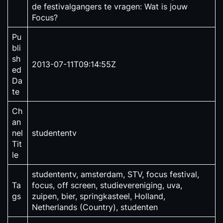
de festivalgangers te vragen: Wat is jouw
Focus?
Pu
bli
sh
2013-07-11T09:14:55Z
ed
Da
te
Ch
an
nel
studententv
Tit
le
studententv, amsterdam, STV, focus festival,
Ta
focus, off screen, studievereniging, uva,
gs
zuipen, bier, springkasteel, Holland,
Netherlands (Country), studenten