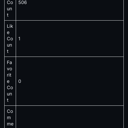
Co
506
un
t
Lik
e
Co
1
un
t
Fa
vo
rit
e
0
Co
un
t
Co
m
me