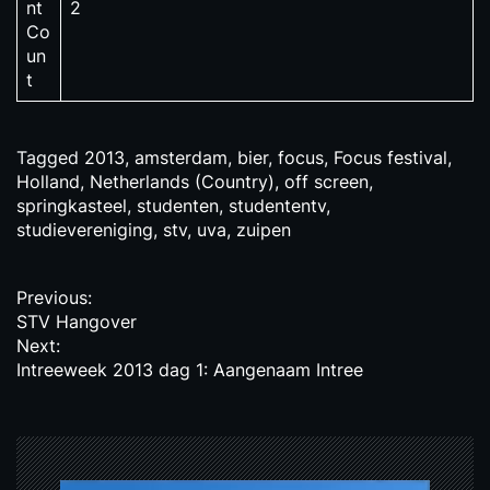
nt
2
Co
un
t
Tagged
2013
,
amsterdam
,
bier
,
focus
,
Focus festival
,
Holland
,
Netherlands (Country)
,
off screen
,
springkasteel
,
studenten
,
studententv
,
studievereniging
,
stv
,
uva
,
zuipen
P
Previous:
STV Hangover
o
Next:
s
Intreeweek 2013 dag 1: Aangenaam Intree
t
n
a