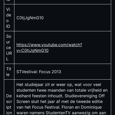
Vi
de
C0tjJgNmG10
o
ID
So
ur
https://www.youtube.com/watch?
ce
v=C0tjJgNmG10
UR
L
Tit
STVestival: Focus 2013
le
Het studiejaar zit er weer op, wat voor veel
studenten twee maanden van totale vrijheid en
De
keihard feesten inhoudt. Studievereniging Off
scr
Screen sluit het jaar af met de tweede editie
ipt
van het Focus Festival. Floran en Dominique
ion
waren namens StudentenTV aanwezig om aan