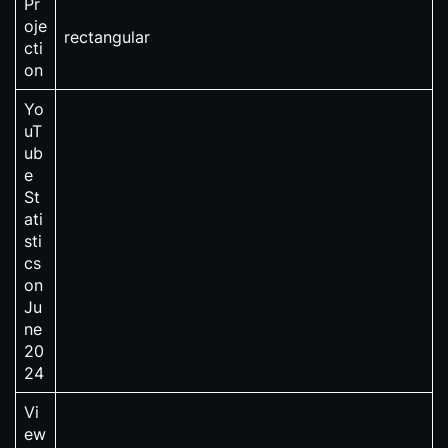
Pr
oje
rectangular
cti
on
Yo
uT
ub
e
St
ati
sti
cs
on
Ju
ne
20
24
Vi
ew