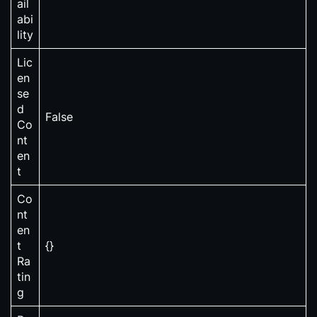
ail
abi
lity
Lic
en
se
d
False
Co
nt
en
t
Co
nt
en
t
{}
Ra
tin
g