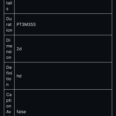
tail
s
Du
rat
PT3M35S
ion
Di
me
2d
nsi
on
De
fini
hd
tio
n
Ca
pti
on
Av
false