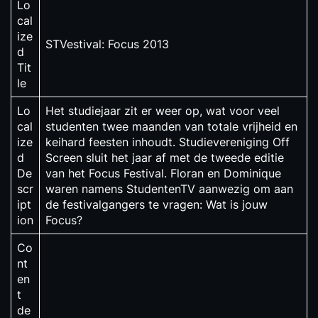
Lo
cal
ize
STVestival: Focus 2013
d
Tit
le
Lo
Het studiejaar zit er weer op, wat voor veel
cal
studenten twee maanden van totale vrijheid en
ize
keihard feesten inhoudt. Studievereniging Off
d
Screen sluit het jaar af met de tweede editie
De
van het Focus Festival. Floran en Dominique
scr
waren namens StudentenTV aanwezig om aan
ipt
de festivalgangers te vragen: Wat is jouw
ion
Focus?
Co
nt
en
t
de