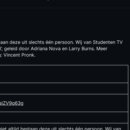
estaan deze uit slechts één persoon. Wij van Studenten TV
’, geleid door Adriana Nova en Larry Burns. Meer
g: Vincent Pronk.
9sjZV9q63g
niet altijd bestaan deze uit slechts één persoon. Wij van