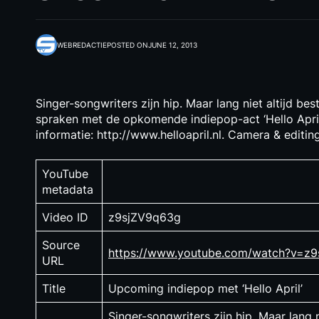
WEBREDACTIE
POSTED ON
JUNE 12, 2013
Singer-songwriters zijn hip. Maar lang niet altijd b
spraken met de opkomende indiepop-act ‘Hello April
informatie: http://www.helloapril.nl. Camera & editin
YouTube
metadata
Video ID
z9sjZV9q63g
Source
https://www.youtube.com/watch?v=z
URL
Title
Upcoming indiepop met ‘Hello April’
Singer-songwriters zijn hip. Maar lang 