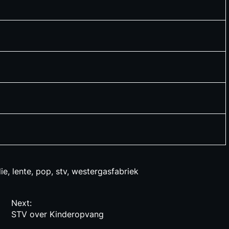
die
,
lente
,
pop
,
stv
,
westergasfabriek
Next:
STV over Kinderopvang