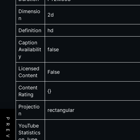
Dimensio
2d
n
Definition
hd
Caption
Availabilit
false
y
Licensed
False
Content
Content
{}
Rating
Projectio
rectangular
n
YouTube
Statistics
on June