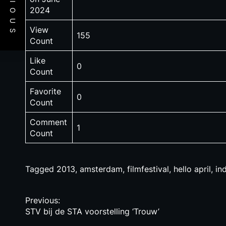
PREVIOUS
2024
View
155
Count
Like
0
Count
Favorite
0
Count
Comment
1
Count
Tagged
2013
,
amsterdam
,
filmfestival
,
hello april
,
in
P
Previous:
STV bij de STA voorstelling ‘Trouw’
o