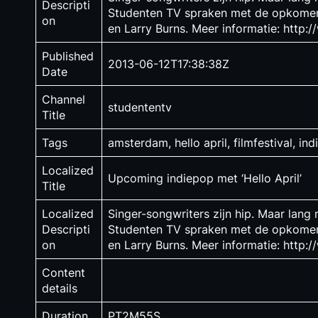
Descripti
Studenten TV spraken met de opkomende
on
en Larry Burns. Meer informatie: http:/
Published
2013-06-12T17:38:38Z
Date
Channel
studententv
Title
Tags
amsterdam, hello april, filmfestival, ind
Localized
Upcoming indiepop met ‘Hello April’
Title
Localized
Singer-songwriters zijn hip. Maar lang 
Descripti
Studenten TV spraken met de opkomende
on
en Larry Burns. Meer informatie: http:/
Content
details
Duration
PT2M55S