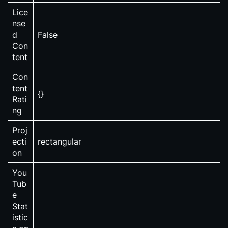
Lice
nse
d
False
Con
tent
Con
tent
{}
Rati
ng
Proj
ecti
rectangular
on
You
Tub
e
Stat
istic