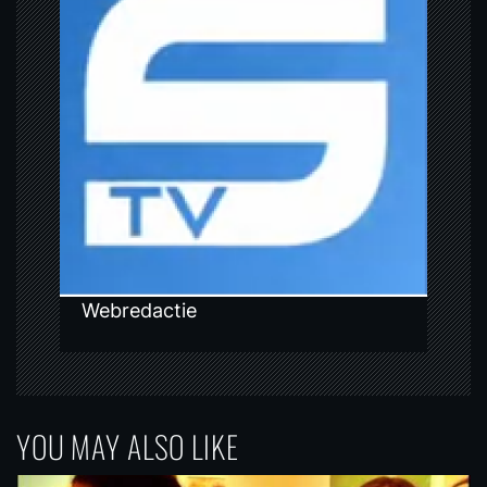
i
g
a
t
i
o
n
Webredactie
YOU MAY ALSO LIKE