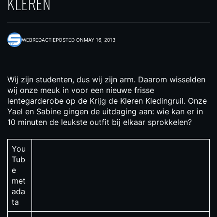
KLEREN
WEBREDACTIE
POSTED ON
MAY 16, 2013
Wij zijn studenten, dus wij zijn arm. Daarom wisselden
wij onze meuk in voor een nieuwe frisse
lentegarderobe op de Krijg de Kleren Kledingruil. Onze
Yael en Sabine gingen de uitdaging aan: wie kan er in
10 minuten de leukste outfit bij elkaar sprokkelen?
You
Tub
e
met
ada
ta