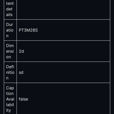
tent
det
ails
Dur
atio
PT3M28S
n
Dim
ensi
2d
on
Defi
nitio
sd
n
Cap
tion
Avai
false
labil
ity