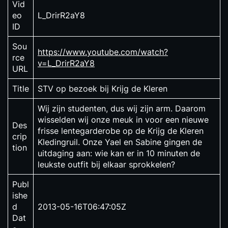
Vid
eo
L_DrirR2aY8
ID
Sou
https://www.youtube.com/watch?
rce
v=L_DrirR2aY8
URL
Title
STV op bezoek bij Krijg de Kleren
Wij zijn studenten, dus wij zijn arm. Daarom
wisselden wij onze meuk in voor een nieuwe
Des
frisse lentegarderobe op de Krijg de Kleren
crip
Kledingruil. Onze Yael en Sabine gingen de
tion
uitdaging aan: wie kan er in 10 minuten de
leukste outfit bij elkaar sprokkelen?
Publ
ishe
d
2013-05-16T06:47:05Z
Dat