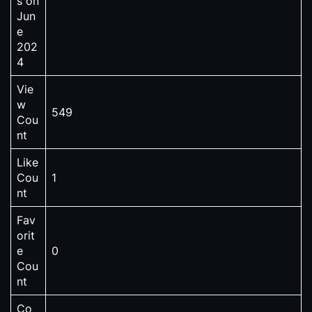
s on
Jun
e
202
4
Vie
w
549
Cou
nt
Like
Cou
1
nt
Fav
orit
e
0
Cou
nt
Co