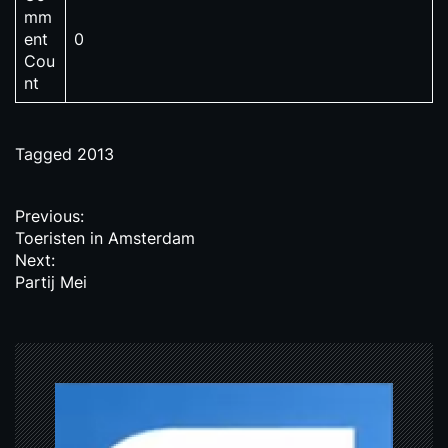
mm
ent
0
Cou
nt
Tagged
2013
P
Previous:
Toeristen in Amsterdam
o
Next:
s
Partij Mei
t
n
a
v