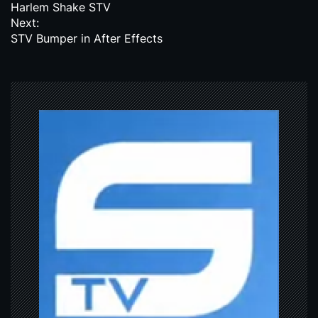
Harlem Shake STV
o
Next:
s
STV Bumper in After Effects
t
n
a
v
i
g
a
t
i
o
n