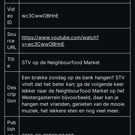
Vid
eo
wc3CwwOBHnE
ID
Sou
https://www.youtube.com/watch?
rce
v=wc3CwwOBHnE
URL
Titl
STV op de Neighbourfood Market
e
Een brakke zondag op de bank hangen? STV
vindt dat het beter kan; ga de volgende keer
Des
lekker naar de Neighbourfood Market op het
crip
Westergasterrein bijvoorbeeld, daar kan je
tion
hangen met vrienden, genieten van de mooie
muziek, het lekkere eten en nog veel meer.
Pub
lish