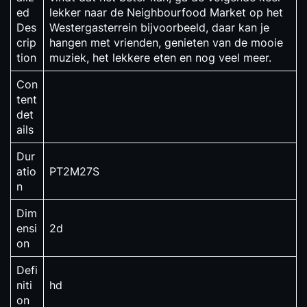
ed
lekker naar de Neighbourfood Market op het
Des
Westergasterrein bijvoorbeeld, daar kan je
crip
hangen met vrienden, genieten van de mooie
tion
muziek, het lekkere eten en nog veel meer.
Con
tent
det
ails
Dur
atio
PT2M27S
n
Dim
ensi
2d
on
Defi
niti
hd
on