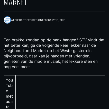
MARKET
WEBREDACTIE
POSTED ON
FEBRUARY 18, 2013
Een brakke zondag op de bank hangen? STV vindt dat
het beter kan; ga de volgende keer lekker naar de
Neighbourfood Market op het Westergasterrein
bijvoorbeeld, daar kan je hangen met vrienden,
genieten van de mooie muziek, het lekkere eten en
nog veel meer.
You
Tub
e
met
ada
ta