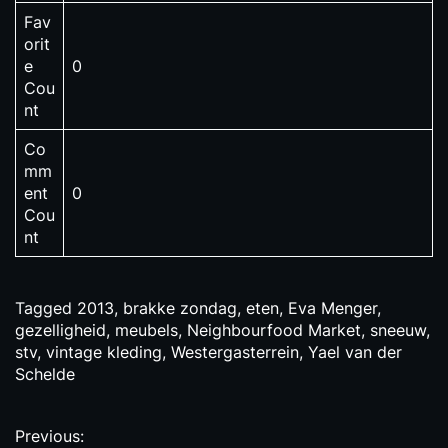
Fav
orit
e
0
Cou
nt
Co
mm
ent
0
Cou
nt
Tagged
2013
,
brakke zondag
,
eten
,
Eva Menger
,
gezelligheid
,
meubels
,
Neighbourfood Market
,
sneeuw
,
stv
,
vintage kleding
,
Westergasterrein
,
Yael van der
Schelde
P
Previous: