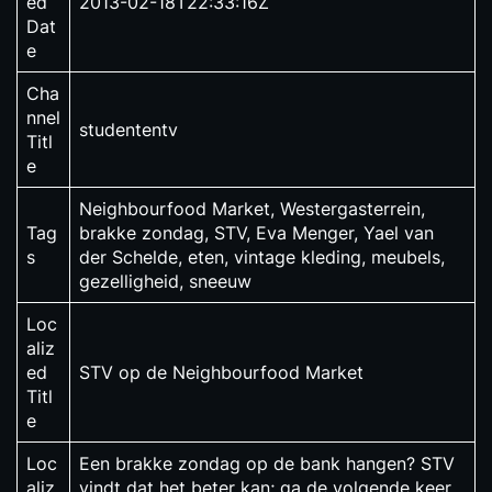
ed
2013-02-18T22:33:16Z
Dat
e
Cha
nnel
studententv
Titl
e
Neighbourfood Market, Westergasterrein,
Tag
brakke zondag, STV, Eva Menger, Yael van
s
der Schelde, eten, vintage kleding, meubels,
gezelligheid, sneeuw
Loc
aliz
ed
STV op de Neighbourfood Market
Titl
e
Loc
Een brakke zondag op de bank hangen? STV
aliz
vindt dat het beter kan; ga de volgende keer