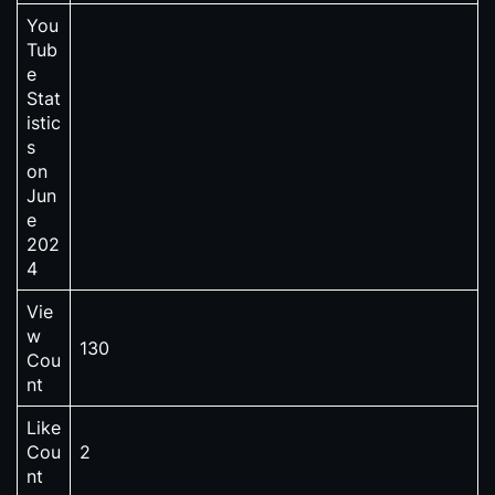
You
Tub
e
Stat
istic
s
on
Jun
e
202
4
Vie
w
130
Cou
nt
Like
Cou
2
nt