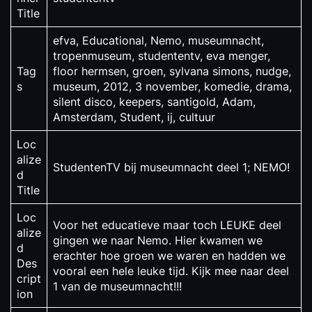
Title
efva, Educational, Nemo, museumnacht,
tropenmuseum, studententv, eva menger,
Tag
floor hermsen, groen, sylvana simons, nudge,
s
museum, 2012, 3 november, komedie, drama,
silent disco, keepers, santigold, Adam,
Amsterdam, Student, ij, cultuur
Loc
alize
StudentenTV bij museumnacht deel 1; NEMO!
d
Title
Loc
Voor het educatieve maar toch LEUKE deel
alize
gingen we naar Nemo. Hier kwamen we
d
erachter hoe groen we waren en hadden we
Des
vooral een hele leuke tijd. Kijk mee naar deel
cript
1 van de museumnacht!!!
ion