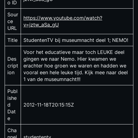
o ID
Sour
https://www.youtube.com/watch?
ce
v=jztw_aSa_gU
URL
Title
StudentenTV bij museumnacht deel 1; NEMO!
Voor het educatieve maar toch LEUKE deel
Des
gingen we naar Nemo. Hier kwamen we
cript
erachter hoe groen we waren en hadden we
ion
vooral een hele leuke tijd. Kijk mee naar deel
1 van de museumnacht!!!
Publ
ishe
d
2012-11-18T20:15:15Z
Dat
e
Cha
nnel
studententv