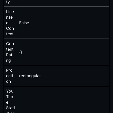
ty
Lice
nse
d
False
Con
tent
Con
tent
{}
Rati
ng
Proj
ecti
rectangular
on
You
Tub
e
Stati