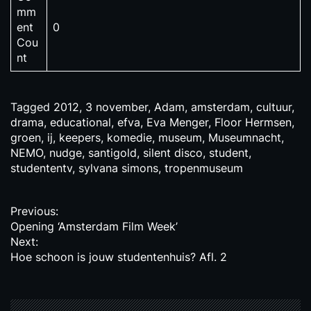
mm
ent
0
Cou
nt
Tagged
2012
,
3 november
,
Adam
,
amsterdam
,
cultuur
,
drama
,
educational
,
efva
,
Eva Menger
,
Floor Hermsen
,
groen
,
ij
,
keepers
,
komedie
,
museum
,
Museumnacht
,
NEMO
,
nudge
,
santigold
,
silent disco
,
student
,
studententv
,
sylvana simons
,
tropenmuseum
P
Previous:
Opening ‘Amsterdam Film Week’
o
Next:
s
Hoe schoon is jouw studentenhuis? Afl. 2
t
n