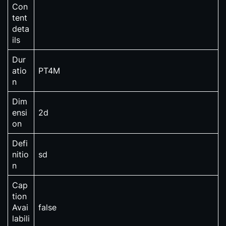
Con
tent
deta
ils
Dur
atio
PT4M
n
Dim
ensi
2d
on
Defi
nitio
sd
n
Cap
tion
Avai
false
labili