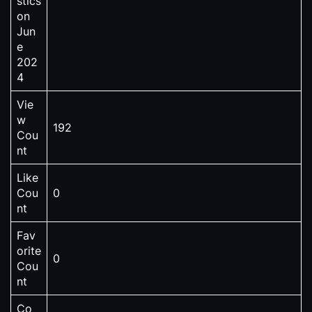
stics
on
Jun
e
202
4
Vie
w
192
Cou
nt
Like
Cou
0
nt
Fav
orite
0
Cou
nt
Co