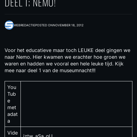
DEEL 1; NEMO!
WEBREDACTIE
POSTED ON
NOVEMBER 18, 2012
Voor het educatieve maar toch LEUKE deel gingen we
naar Nemo. Hier kwamen we erachter hoe groen we
waren en hadden we vooral een hele leuke tijd. Kijk
mee naar deel 1 van de museumnacht!!!
You
Tub
e
met
adat
a
Vide
jztw_aSa_gU