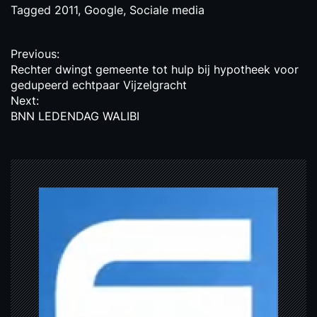
Tagged
2011
,
Google
,
Sociale media
P
Previous:
Rechter dwingt gemeente tot hulp bij hypotheek voor
o
gedupeerd echtpaar Vijzelgracht
s
Next:
BNN LEDENDAG WALIBI
t
n
a
v
i
g
a
t
i