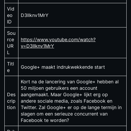
Vid
eo
D3IIknv1MrY
ID
Sou
rce
https://www.youtube.com/watch?
UR
v=D3IIknv1MrY
L
Titl
Google+ maakt indrukwekkende start
e
Kort na de lancering van Google+ hebben al
50 miljoen gebruikers een account
Des
aangemaakt. Maar Google+ lijkt erg op
crip
andere sociale media, zoals Facebook en
tion
Twitter. Zal Google+ er op de lange termijn in
slagen om een serieuze concurrent van
Facebook te worden?