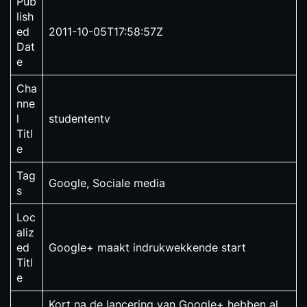
Pub
lish
ed
2011-10-05T17:58:57Z
Dat
e
Cha
nne
l
studententv
Titl
e
Tag
Google, Sociale media
s
Loc
aliz
ed
Google+ maakt indrukwekkende start
Titl
e
Kort na de lancering van Google+ hebben al