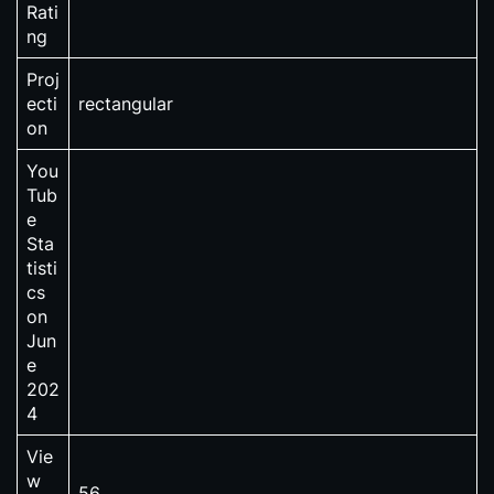
Rati
ng
Proj
ecti
rectangular
on
You
Tub
e
Sta
tisti
cs
on
Jun
e
202
4
Vie
w
56