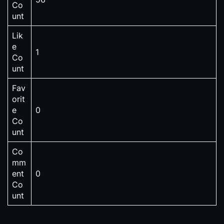
Co
unt
Lik
e
1
Co
unt
Fav
orit
e
0
Co
unt
Co
mm
ent
0
Co
unt