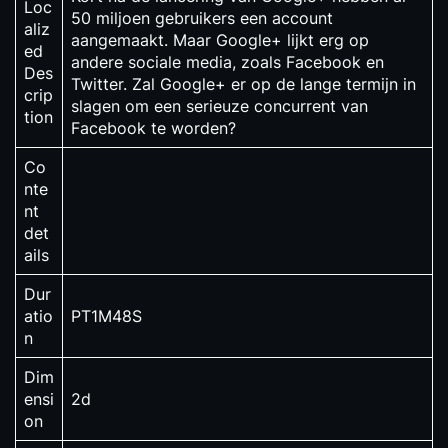
Loc
50 miljoen gebruikers een account
aliz
aangemaakt. Maar Google+ lijkt erg op
ed
andere sociale media, zoals Facebook en
Des
Twitter. Zal Google+ er op de lange termijn in
crip
slagen om een serieuze concurrent van
tion
Facebook te worden?
Co
nte
nt
det
ails
Dur
atio
PT1M48S
n
Dim
ensi
2d
on