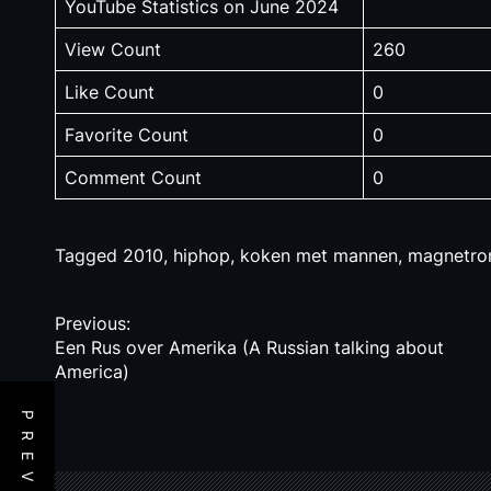
YouTube Statistics on June 2024
View Count
260
Like Count
0
Favorite Count
0
Comment Count
0
Tagged
2010
,
hiphop
,
koken met mannen
,
magnetro
P
Previous:
Een Rus over Amerika (A Russian talking about
o
America)
s
t
n