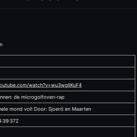
en
youtube.com/watch?v=wu3wglIKuF4
nnen: de microgolfoven-rap
 hele mond vol! Door: Sjoerd en Maarten
4:39:37Z