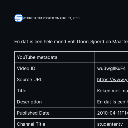
WEBREDACTIE
POSTED ON
APRIL 11, 2010
En dat is een hele mond vol! Door: Sjoerd en Maart
YouTube metadata
Video ID
wu3wglIKuF4
Source URL
https://www.
Title
Koken met ma
Description
En dat is een
Published Date
2010-04-11T1
Channel Title
studententv