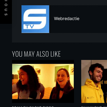
PREVIOUS
a
v
i
Webredactie
g
a
t
i
YOU MAY ALSO LIKE
o
n