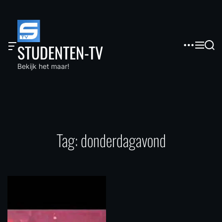
S
k
i
p
O
M
S
STUDENTEN-TV
t
f
e
e
f
n
a
o
Bekijk het maar!
c
u
r
c
a
c
o
n
h
v
n
a
t
s
e
W
i
n
d
Tag:
donderdagavond
t
g
e
t