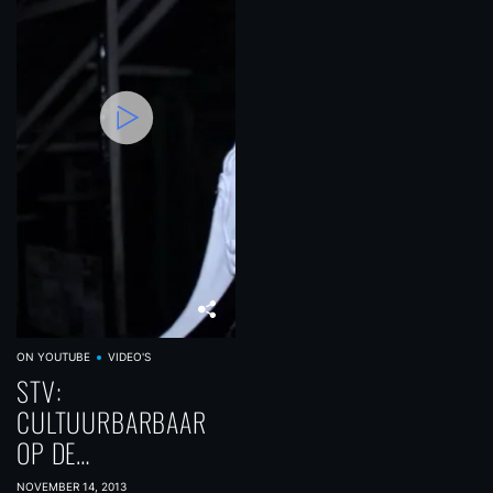
ON YOUTUBE
VIDEO'S
STV:
CULTUURBARBAAR
OP DE
MUSEUMNACHT 2013
NOVEMBER 14, 2013